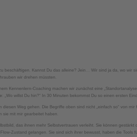
u beschäftigen. Kannst Du das alleine? Jein… Wir sind ja da, wo wir sin
lschrauben wir drehen müssten.
inem Kennenlern-Coaching machen wir zunächst eine „Standortanalyse“
: „Wo willst Du hin?“ In 30 Minuten bekommst Du so einen ersten Eind
iesen Weg gehen. Die Begriffe oben sind nicht „einfach so“ von mir 
 sie mit mir gearbeitet haben.
elbstbild, das ihnen mehr Selbstvertrauen verleiht. Sie können gestärk
 Flow-Zustand gelangen. Sie sind sich ihrer bewusst, haben die Tools f