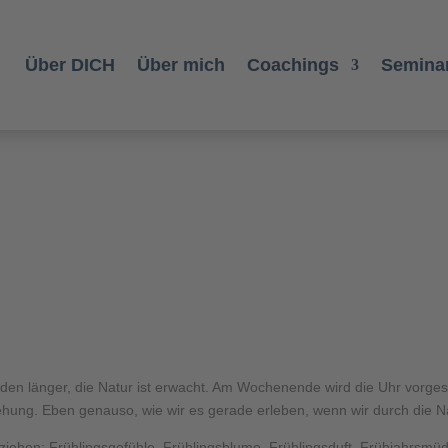
Über DICH
Über mich
Coachings
Seminar
rden länger, die Natur ist erwacht. Am Wochenende wird die Uhr vorges
hung. Eben genauso, wie wir es gerade erleben, wenn wir durch die Na
 beziehen: Frühlingsgefühle, Frühlingsblume, Frühlingsduft, Frühjahrsmü