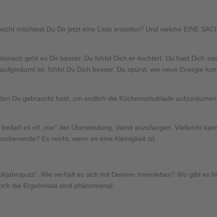
lleicht möchtest Du Dir jetzt eine Liste erstellen? Und welche EINE S
 danach geht es Dir besser. Du fühlst Dich er-leichtert. Du hast Dich 
 aufgeräumt ist, fühlst Du Dich besser. Du spürst, wie neue Energie k
ls, den Du gebraucht hast, um endlich die Küchenschublade aufzuräumen
er bedarf es oft „nur“ der Überwindung, damit anzufangen. Vielleicht k
ochenende? Es reicht, wenn es eine Kleinigkeit ist.
rühjahrsputz“. Wie verhält es sich mit Deinem Innenleben? Wo gibt es
 Doch die Ergebnisse sind phänomenal: