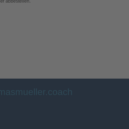
er abbestellen.
masmueller.coach