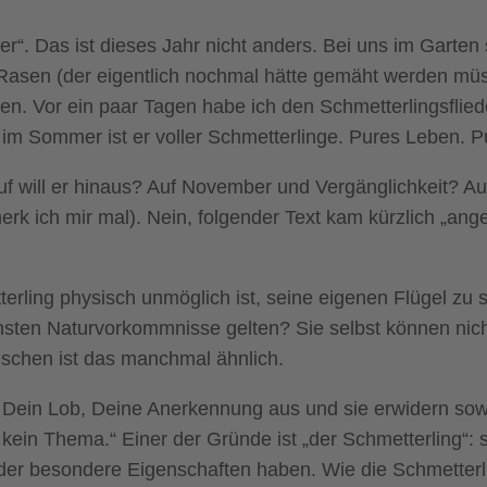
“. Das ist dieses Jahr nicht anders. Bei uns im Garten s
Rasen (der eigentlich nochmal hätte gemäht werden müss
en. Vor ein paar Tagen habe ich den Schmetterlingsfliede
 im Sommer ist er voller Schmetterlinge. Pures Leben. 
rauf will er hinaus? Auf November und Vergänglichkeit? 
 ich mir mal). Nein, folgender Text kam kürzlich „angefla
erling physisch unmöglich ist, seine eigenen Flügel zu
nsten Naturvorkommnisse gelten? Sie selbst können nicht
nschen ist das manchmal ähnlich.
ein Lob, Deine Anerkennung aus und sie erwidern sowas
kein Thema.“ Einer der Gründe ist „der Schmetterling“: s
der besondere Eigenschaften haben. Wie die Schmetterl